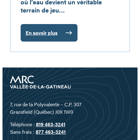
où l’eau devient un véritable
terrain de jeu…
En savoir plus
:
Plongez
au
cœur
d’un
territoire
où
l’eau
devient
un
7, rue de la Polyvalente – C.P. 307
véritable
Gracefield (Québec) J0X 1W0
terrain
Téléphone :
819 463-3241
de
Sans frais :
877 463-3241
jeu…