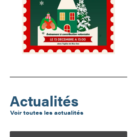
Spectacle
de
Noël
Actualités
Voir toutes les actualités
En