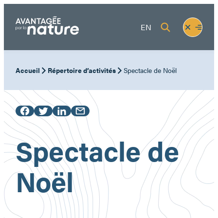
Aller
au
Fermer
Ouvrir
EN
contenu
le
le
menu
menu
Accueil
Répertoire d’activités
Spectacle de Noël
Spectacle de
Noël