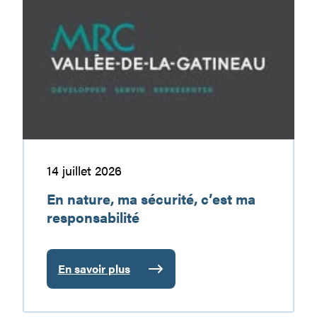
nature,
ma
sécurité,
c’est
ma
responsabilité
14 juillet 2026
En nature, ma sécurité, c’est ma
responsabilité
En savoir plus
:
En
nature,