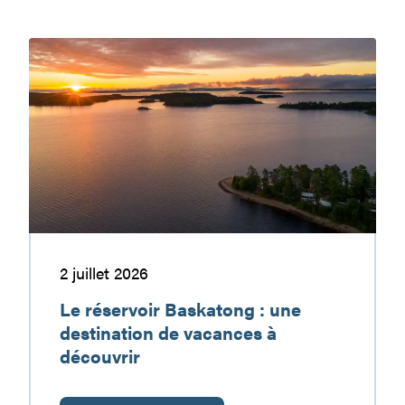
ma
sécurité,
Le
c’est
réservoir
ma
Baskatong
responsabilité
:
une
destination
de
vacances
à
découvrir
2 juillet 2026
Le réservoir Baskatong : une
destination de vacances à
découvrir