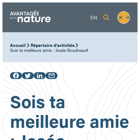
Aller
au
Fermer
Ouvrir
EN
contenu
le
le
menu
menu
Accueil
Répertoire d’activités
Sois ta meilleure amie : Josée Boudreault
Sois ta
meilleure amie