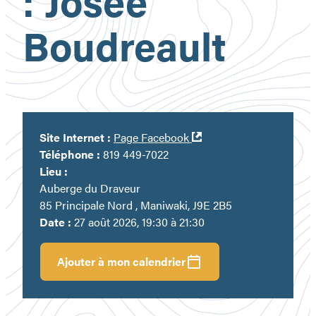
: Josée
Boudreault
Ouvre
Site Internet :
Page Facebook
dans
Téléphone :
819 449-7022
une
Lieu :
nouvelle
Auberge du Draveur
fenêtre
85 Principale Nord , Maniwaki, J9E 2B5
Date :
27 août 2026, 19:30 à 21:30
Ajouter à mon calendrier