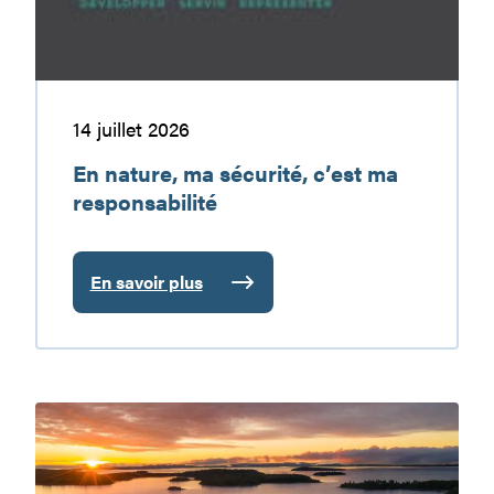
responsabilité
14 juillet 2026
En nature, ma sécurité, c’est ma
responsabilité
En savoir plus
:
En
nature,
ma
sécurité,
Le
c’est
réservoir
ma
Baskatong
responsabilité
: