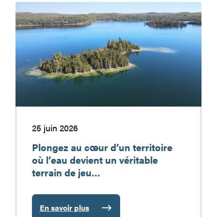
:
Plongez
une
au
destination
cœur
de
d’un
vacances
territoire
à
où
découvrir
l’eau
devient
un
véritable
terrain
25 juin 2026
de
Plongez au cœur d’un territoire
jeu…
où l’eau devient un véritable
terrain de jeu…
En savoir plus
: