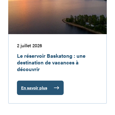
une
destination
de
vacances
à
découvrir
2 juillet 2026
Le réservoir Baskatong : une
destination de vacances à
découvrir
En savoir plus
:
Le
réservoir
Baskatong