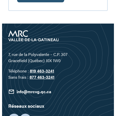
Plongez
au
cœur
d’un
territoire
où
l’eau
devient
un
7, rue de la Polyvalente – C.P. 307
véritable
Gracefield (Québec) J0X 1W0
terrain
Téléphone :
819 463-3241
de
Sans frais :
877 463-3241
jeu…
info@mrcvg.qc.ca
Réseaux sociaux