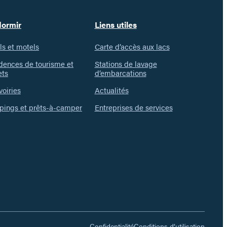
dormir
Liens utiles
ls et motels
Carte d’accès aux lacs
dences de tourisme et
Stations de lavage
ets
d’embarcations
voiries
Actualités
ings et prêts-à-camper
Entreprises de services
Confidentialité
Conditions d’utilisation