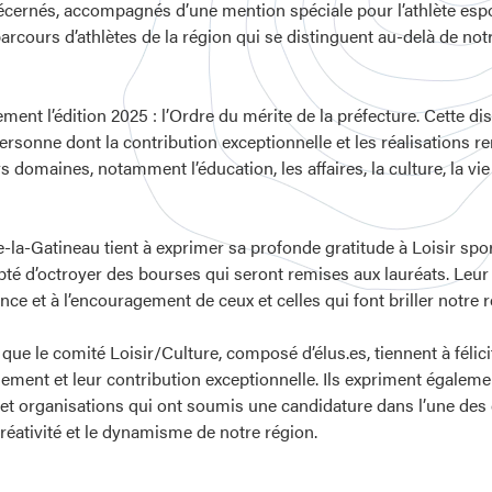
écernés, accompagnés d’une mention spéciale pour l’athlète espoi
parcours d’athlètes de la région qui se distinguent au-delà de not
nt l’édition 2025 : l’Ordre du mérite de la préfecture. Cette dis
personne dont la contribution exceptionnelle et les réalisations 
rs domaines, notamment l’éducation, les affaires, la culture, la vi
e-la-Gatineau tient à exprimer sa profonde gratitude à Loisir spo
é d’octroyer des bourses qui seront remises aux lauréats. Leur
ce et à l’encouragement de ceux et celles qui font briller notre r
 que le comité Loisir/Culture, composé d’élus.es, tiennent à féli
gement et leur contribution exceptionnelle. Ils expriment égaleme
et organisations qui ont soumis une candidature dans l’une des c
 créativité et le dynamisme de notre région.