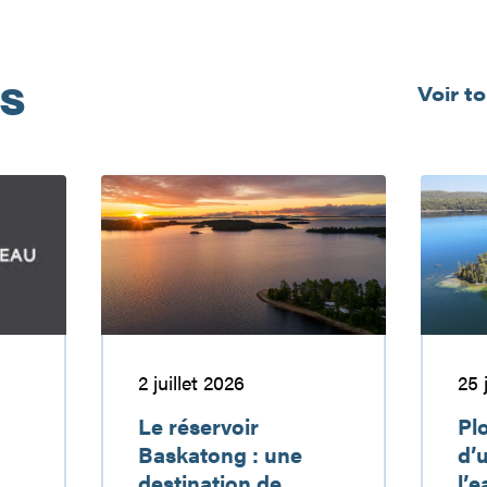
és
Voir t
Le
Plongez
réservoir
au
Baskatong
cœur
:
d’un
une
territoire
destination
où
de
l’eau
vacances
devient
2 juillet 2026
25
à
un
découvrir
véritable
Le réservoir
Pl
terrain
Baskatong : une
d’u
de
destination de
l’e