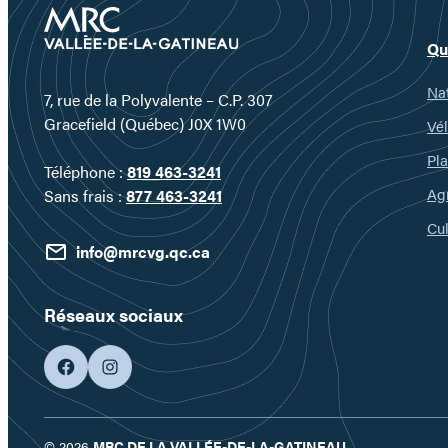
Qu
Nat
7, rue de la Polyvalente – C.P. 307
Gracefield (Québec) J0X 1W0
Vél
Pla
Téléphone :
819 463-3241
Ag
Sans frais :
877 463-3241
Cul
info@mrcvg.qc.ca
Réseaux sociaux
facebook
googleplus
© 2026
MRC DE LA VALLÉE-DE-LA-GATINEAU