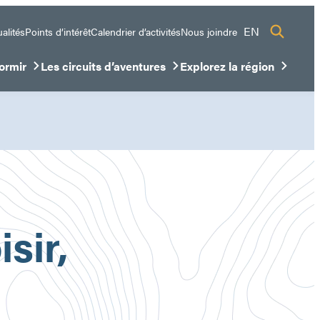
EN
alités
Points d’intérêt
Calendrier d’activités
Nous joindre
ormir
Les circuits d’aventures
Explorez la région
sous-menu
ir/Fermer le sous-menu
Ouvrir/Fermer le sous-menu
Ouvrir/Fermer le sous-me
sir,