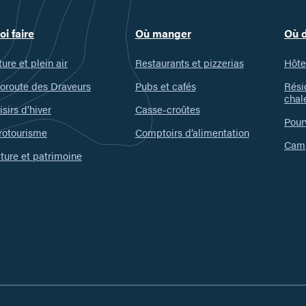
oi faire
Où manger
Où 
ure et plein air
Restaurants et pizzerias
Hôte
oroute des Draveurs
Pubs et cafés
Rési
chal
isirs d’hiver
Casse-croûtes
Pour
rotourisme
Comptoirs d’alimentation
Camp
ture et patrimoine