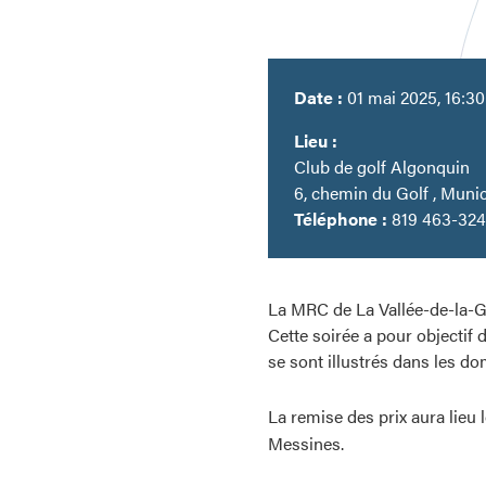
Date :
01 mai 2025, 16:30
Lieu :
Club de golf Algonquin
6, chemin du Golf , Muni
Téléphone :
819 463-3241
La MRC de La Vallée-de-la-Ga
Cette soirée a pour objectif
se sont illustrés dans les dom
La remise des prix aura lieu l
Messines.