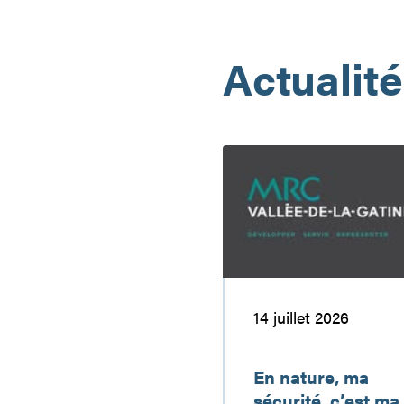
Actualit
En
nature,
ma
sécurité,
c’est
ma
responsabilité
14 juillet 2026
En nature, ma
sécurité, c’est ma