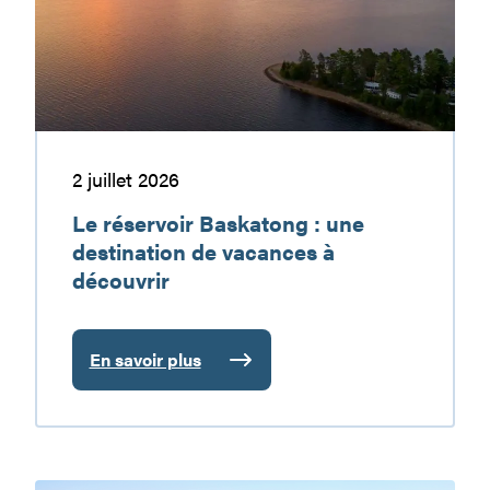
une
destination
de
vacances
à
découvrir
2 juillet 2026
Le réservoir Baskatong : une
destination de vacances à
découvrir
En savoir plus
:
Le
réservoir
Baskatong
: