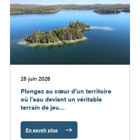
Plongez
une
au
destination
cœur
de
d’un
vacances
territoire
à
où
découvrir
l’eau
devient
un
véritable
terrain
25 juin 2026
de
Plongez au cœur d’un territoire
jeu…
où l’eau devient un véritable
terrain de jeu…
En savoir plus
: