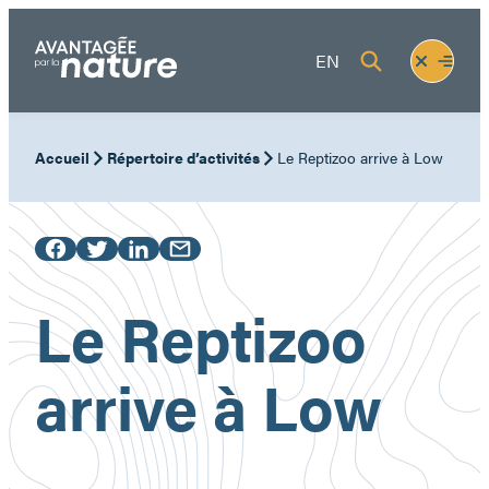
Aller
au
Fermer
Ouvrir
EN
contenu
le
le
menu
menu
Accueil
Répertoire d’activités
Le Reptizoo arrive à Low
Le Reptizoo
arrive à Low