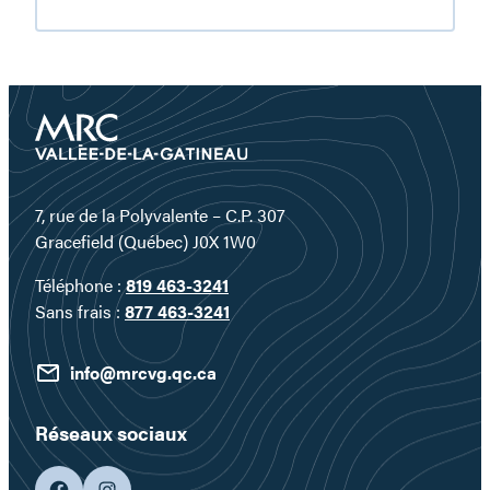
Plongez
au
cœur
d’un
territoire
où
l’eau
devient
un
7, rue de la Polyvalente – C.P. 307
véritable
Gracefield (Québec) J0X 1W0
terrain
Téléphone :
819 463-3241
de
Sans frais :
877 463-3241
jeu…
info@mrcvg.qc.ca
Réseaux sociaux