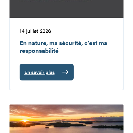
14 juillet 2026
En nature, ma sécurité, c’est ma
responsabilité
En savoir plus
:
En
nature,
ma
sécurité,
Le
c’est
réservoir
ma
Baskatong
responsabilité
: