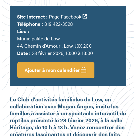
Ouvre
Site Internet :
Page Facebook
dans
Téléphone :
819 422-3528
une
Lieu :
nouvelle
Municipalité de Low
fenêtre
4A Chemin d’Amour , Low, J0X 2C0
Date :
28 février 2026, 10:00 à 13:00
Ajouter à mon calendrier
Le Club d’activités familiales de Low, en
collaboration avec Megan Angus, invite les
familles à assister à un spectacle interactif de
reptiles présenté le
28 février 2026
, à la
salle
Héritage
, de
10 h à 13 h
. Venez rencontrer des
créatures fascinantes et découvrir des faits