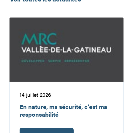
En
nature,
ma
sécurité,
c’est
ma
responsabilité
14 juillet 2026
En nature, ma sécurité, c’est ma
responsabilité