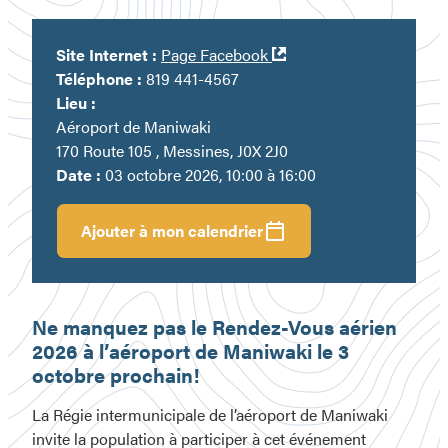
Ouvre
Site Internet :
Page Facebook
dans
Téléphone :
819 441-4567
une
Lieu :
nouvelle
Aéroport de Maniwaki
fenêtre
170 Route 105 , Messines, J0X 2J0
Date :
03 octobre 2026, 10:00 à 16:00
Ajouter à mon calendrier
Ne manquez pas le Rendez-Vous aérien
2026 à l’aéroport de Maniwaki le 3
octobre prochain!
La Régie intermunicipale de l’aéroport de Maniwaki
invite la population à participer à cet événement