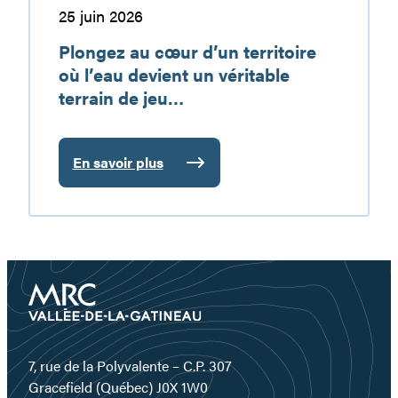
terrain
25 juin 2026
de
Plongez au cœur d’un territoire
jeu…
où l’eau devient un véritable
terrain de jeu…
En savoir plus
:
Plongez
au
cœur
d’un
territoire
où
l’eau
devient
un
7, rue de la Polyvalente – C.P. 307
véritable
Gracefield (Québec) J0X 1W0