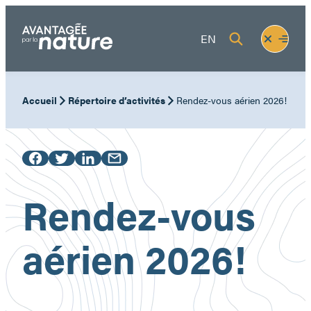
Aller
au
Fermer
Ouvrir
EN
contenu
le
le
menu
menu
Accueil
Répertoire d’activités
Rendez-vous aérien 2026!
Rendez-vous
aérien 2026!