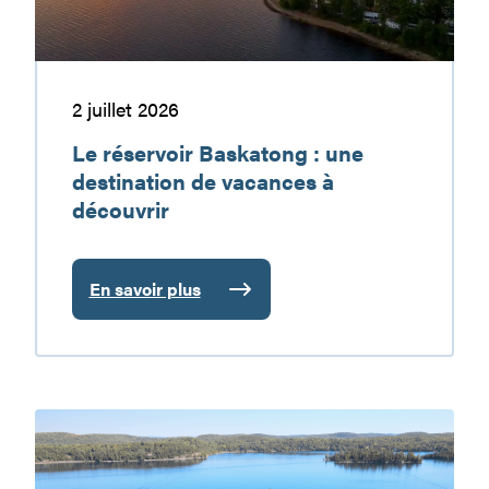
vacances
à
découvrir
2 juillet 2026
Le réservoir Baskatong : une
destination de vacances à
découvrir
En savoir plus
:
Le
réservoir
Baskatong
:
Plongez
une
au
destination
cœur
de