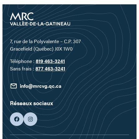
d’un
territoire
où
l’eau
devient
un
7, rue de la Polyvalente – C.P. 307
véritable
Gracefield (Québec) J0X 1W0
terrain
Téléphone :
819 463-3241
de
Sans frais :
877 463-3241
jeu…
info@mrcvg.qc.ca
Réseaux sociaux
facebook
googleplus