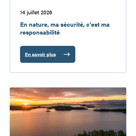
14 juillet 2026
En nature, ma sécurité, c’est ma
responsabilité
En savoir plus
:
En
nature,
ma
sécurité,
Le
c’est
réservoir
ma
Baskatong
responsabilité
:
une
destination
de