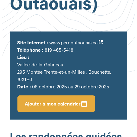
Outaouais)
Ouvre
Site Internet :
www.perooutaouais.ca
dans
Téléphone :
819 465-5418
une
Lieu :
nouvelle
Vallée-de-la-Gatineau
fenêtre
295 Montée Trente-et-un-Milles , Bouchette,
J0X1E0
Date :
08 octobre 2025 au 29 octobre 2025
Ajouter à mon calendrier
Les randonnées guidées