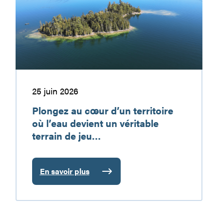
d’un
vacances
territoire
à
où
découvrir
l’eau
devient
un
véritable
terrain
25 juin 2026
de
Plongez au cœur d’un territoire
jeu…
où l’eau devient un véritable
terrain de jeu…
En savoir plus
:
Plongez
au
cœur