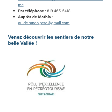
me
Par téléphone
: 819 465-5418
Auprès de Mathis
:
guide.rando.pero@gmail.com
Venez découvrir les sentiers de notre
belle Vallée !
Randonnées