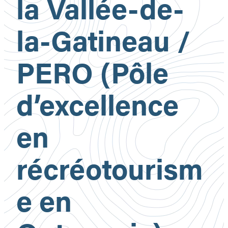
la Vallée-de-
la-Gatineau /
PERO (Pôle
d’excellence
en
récréotourism
e en