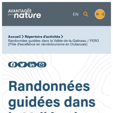
Aller
au
Fermer
Ouvrir
EN
contenu
le
le
menu
menu
Accueil
Répertoire d’activités
Randonnées guidées dans la Vallée-de-la-Gatineau / PERO
(Pôle d’excellence en récréotourisme en Outaouais)
Randonnées
guidées dans