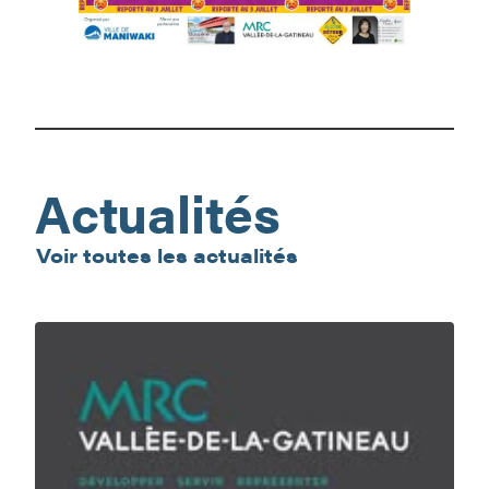
Nombrils
de
la
semaine
–
Actualités
10
ans,
Voir toutes les actualités
ça
se
fête!
En
nature,
ma
sécurité,
c’est
ma