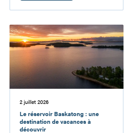
En
nature,
ma
sécurité,
Le
c’est
réservoir
ma
Baskatong
responsabilité
:
une
destination
de
vacances
à
découvrir
2 juillet 2026
Le réservoir Baskatong : une
destination de vacances à
découvrir