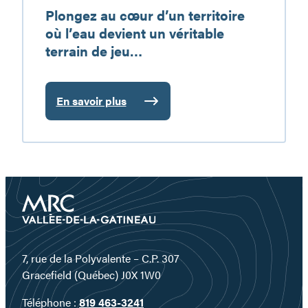
Plongez au cœur d’un territoire
jeu…
où l’eau devient un véritable
terrain de jeu…
En savoir plus
:
Plongez
au
cœur
d’un
territoire
où
l’eau
devient
un
7, rue de la Polyvalente – C.P. 307
véritable
Gracefield (Québec) J0X 1W0
terrain
Téléphone :
819 463-3241
de