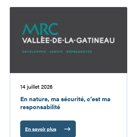
En
nature,
ma
sécurité,
c’est
ma
responsabilité
14 juillet 2026
En nature, ma sécurité, c’est ma
responsabilité
En savoir plus
: