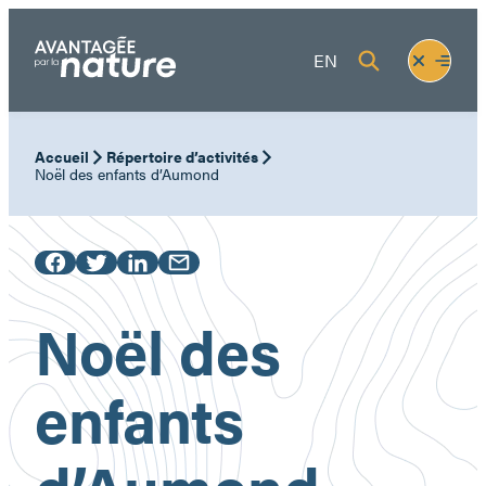
Aller
au
Fermer
Ouvrir
EN
contenu
le
le
menu
menu
Accueil
Répertoire d’activités
Noël des enfants d’Aumond
Noël des
enfants