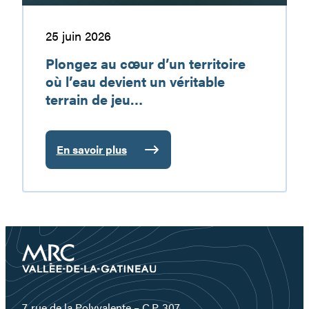
véritable
terrain
25 juin 2026
de
Plongez au cœur d’un territoire
jeu…
où l’eau devient un véritable
terrain de jeu…
En savoir plus
:
Plongez
au
cœur
d’un
territoire
où
l’eau
devient
un
7, rue de la Polyvalente – C.P. 307