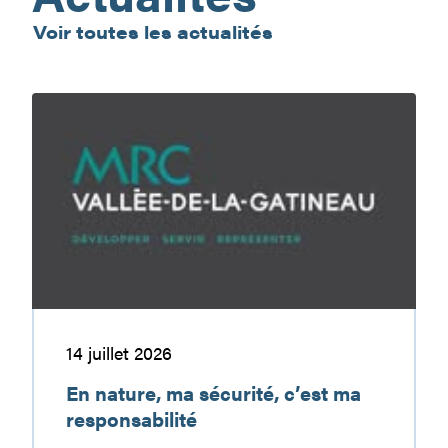
Voir toutes les actualités
En
nature,
ma
sécurité,
c’est
ma
responsabilité
14 juillet 2026
En nature, ma sécurité, c’est ma
responsabilité