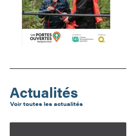
local
Les
portes
ouvertes
UPA
–
Actualités
Mangeons
local
Voir toutes les actualités
En
nature,