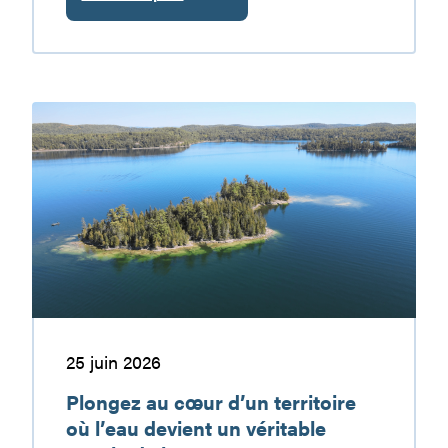
:
Le
réservoir
Baskatong
:
Plongez
une
au
destination
cœur
de
d’un
vacances
territoire
à
où
découvrir
l’eau
devient
un
véritable
terrain
25 juin 2026
de
Plongez au cœur d’un territoire
jeu…
où l’eau devient un véritable