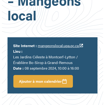
– Mangeons
local
Ouvre
Site Internet :
mangeonslocal.upa.qc.ca
dans
Lieu :
une
Les Jardins Céleste à Montcerf-Lytton /
nouvelle
Érablière Bo-Sirop à Grand-Remous
fenêtre
Date :
08 septembre 2024, 10:00 à 16:00
Ajouter à mon calendrier