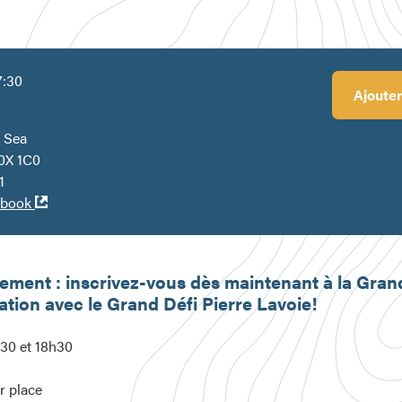
7:30
Ajouter
e Sea
J0X 1C0
1
Ouvre
ebook
dans
une
nouvelle
vement : inscrivez-vous dès maintenant à la Gra
fenêtre
ation avec le Grand Défi Pierre Lavoie!
h30 et 18h30
r place