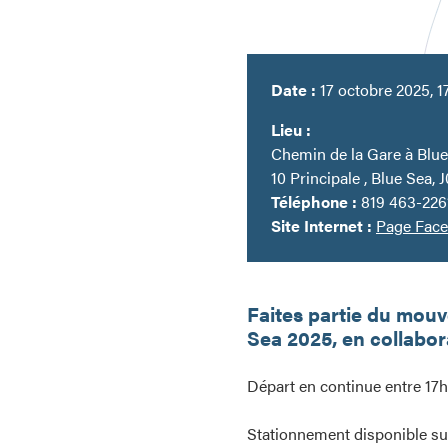
Date :
17 octobre 2025, 1
Lieu :
Chemin de la Gare à Blu
10 Principale , Blue Sea, 
Téléphone :
819 463-226
Site Internet :
Page Fac
Faites partie du mou
Sea 2025, en collabor
Départ en continue entre 17
Stationnement disponible su