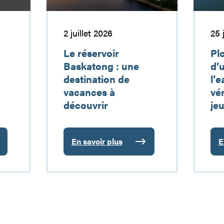
destination
où
de
l’eau
vacances
devient
2 juillet 2026
25
à
un
découvrir
véritable
Le réservoir
Pl
terrain
Baskatong : une
d’u
de
destination de
l’e
jeu…
vacances à
vér
découvrir
je
En savoir plus
E
:
:
Le
P
réservoir
a
Baskatong
c
:
d
une
t
destination
o