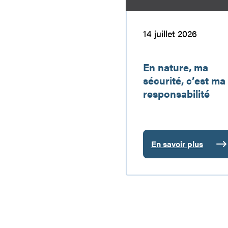
ma
responsabilité
14 juillet 2026
En nature, ma
sécurité, c’est ma
responsabilité
En savoir plus
:
En
nature,
ma
sécurité,
c’est
ma