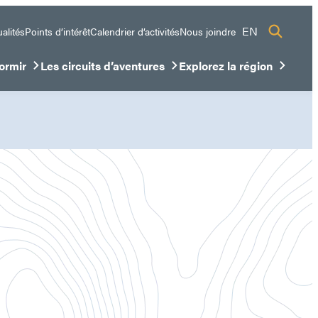
EN
alités
Points d’intérêt
Calendrier d’activités
Nous joindre
ormir
Les circuits d’aventures
Explorez la région
sous-menu
ir/Fermer le sous-menu
Ouvrir/Fermer le sous-menu
Ouvrir/Fermer le sous-me