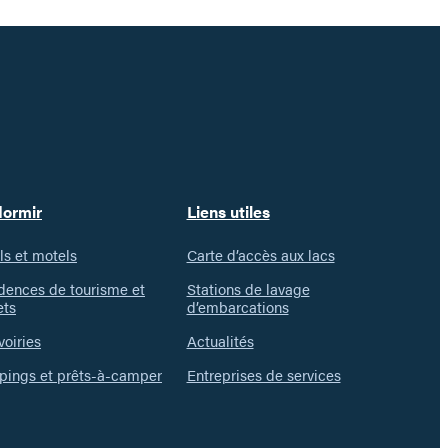
’eau
evient
n
éritable
errain
e
eu…
dormir
Liens utiles
ls et motels
Carte d’accès aux lacs
dences de tourisme et
Stations de lavage
ets
d’embarcations
voiries
Actualités
ings et prêts-à-camper
Entreprises de services