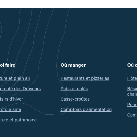
de
l
vacances
d
à
u
découvrir
v
t
d
j
oi faire
Où manger
Où 
ure et plein air
Restaurants et pizzerias
Hôte
oroute des Draveurs
Pubs et cafés
Rési
chal
isirs d’hiver
Casse-croûtes
Pour
rotourisme
Comptoirs d’alimentation
Camp
ture et patrimoine