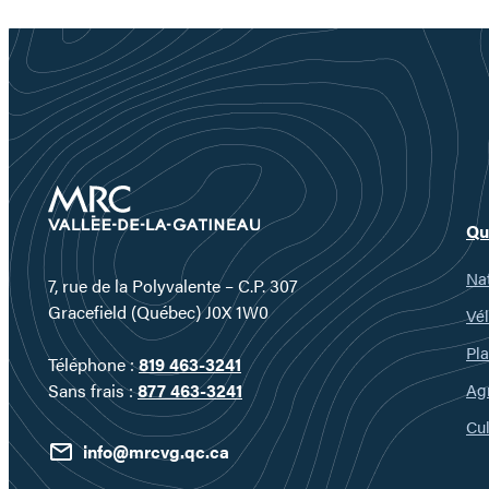
responsabilité
Qu
Nat
7, rue de la Polyvalente – C.P. 307
Gracefield (Québec) J0X 1W0
Vél
Pla
Téléphone :
819 463-3241
Ag
Sans frais :
877 463-3241
Cul
info@mrcvg.qc.ca