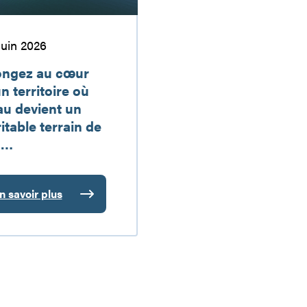
 juin 2026
ongez au cœur
n territoire où
au devient un
itable terrain de
u…
n savoir plus
longez
u
œur
’un
erritoire
ù