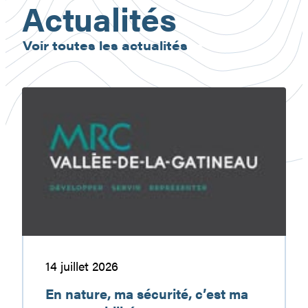
Actualités
Voir toutes les actualités
En
nature,
ma
sécurité,
c’est
ma
responsabilité
14 juillet 2026
En nature, ma sécurité, c’est ma