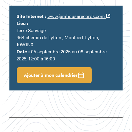
Ouvre
Site Internet :
www.jamhouserecords.com
dans
Lieu :
une
Terre Sauvage
nouvelle
464 chemin de Lytton , Montcerf-Lytton,
fenêtre
J0W1N0
Date :
05 septembre 2025 au 08 septembre
2025, 12:00 à 16:00
Ajouter à mon calendrier