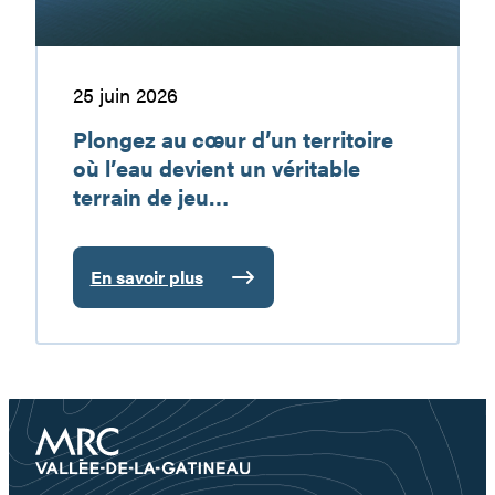
devient
un
véritable
terrain
25 juin 2026
de
Plongez au cœur d’un territoire
jeu…
où l’eau devient un véritable
terrain de jeu…
En savoir plus
:
Plongez
au
cœur
d’un
territoire
où
l’eau