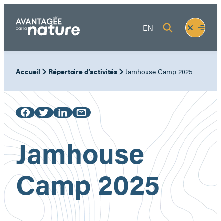
Aller
au
Fermer
Ouvrir
EN
contenu
le
le
menu
menu
Accueil
Répertoire d’activités
Jamhouse Camp 2025
Jamhouse
Camp 2025