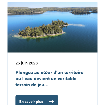
:
Plongez
une
au
destination
cœur
de
d’un
vacances
territoire
à
où
découvrir
l’eau
devient
un
véritable
terrain
25 juin 2026
de
Plongez au cœur d’un territoire
jeu…
où l’eau devient un véritable
terrain de jeu…
En savoir plus
: