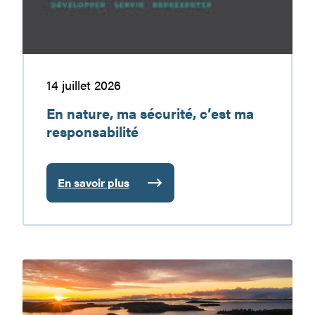
responsabilité
14 juillet 2026
En nature, ma sécurité, c’est ma
responsabilité
En savoir plus
:
En
nature,
ma
sécurité,
Le
c’est
réservoir
ma
Baskatong
responsabilité