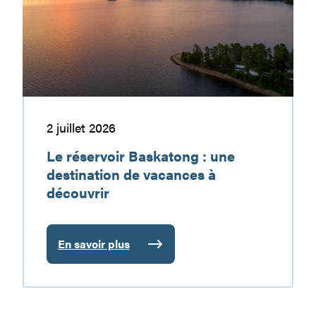
:
une
destination
de
vacances
à
découvrir
2 juillet 2026
Le réservoir Baskatong : une
destination de vacances à
découvrir
En savoir plus
:
Le
réservoir
Baskatong