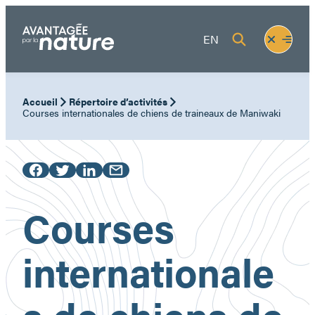
Aller
au
Fermer
Ouvrir
EN
contenu
le
le
menu
menu
Accueil
Répertoire d’activités
Courses internationales de chiens de traineaux de Maniwaki
Courses
internationale