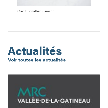
Crédit: Jonathan Samson
Crédit:
Jonathan
Samson
Actualités
Voir toutes les actualités
En
nature,
ma
sécurité,
c’est
ma