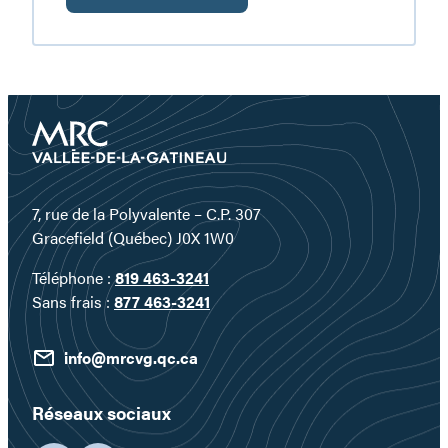
Plongez
au
cœur
d’un
territoire
où
l’eau
devient
un
7, rue de la Polyvalente – C.P. 307
véritable
Gracefield (Québec) J0X 1W0
terrain
Téléphone :
819 463-3241
de
Sans frais :
877 463-3241
jeu…
info@mrcvg.qc.ca
Réseaux sociaux