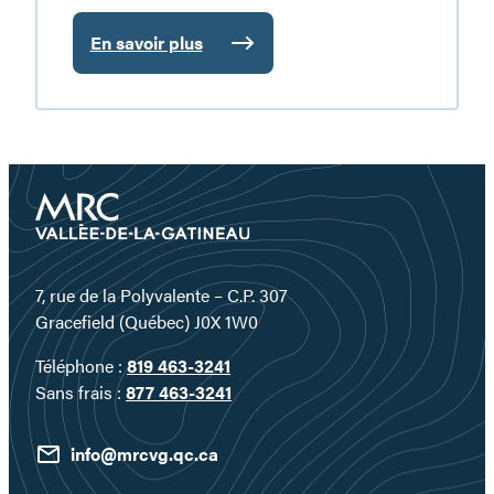
En savoir plus
:
Plongez
au
cœur
d’un
territoire
où
l’eau
devient
un
7, rue de la Polyvalente – C.P. 307
véritable
Gracefield (Québec) J0X 1W0
terrain
Téléphone :
819 463-3241
de
Sans frais :
877 463-3241
jeu…
info@mrcvg.qc.ca