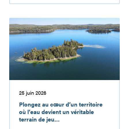
réservoir
Baskatong
:
Plongez
une
au
destination
cœur
de
d’un
vacances
territoire
à
où
découvrir
l’eau
devient
un
véritable
terrain
25 juin 2026
de
Plongez au cœur d’un territoire
jeu…
où l’eau devient un véritable
terrain de jeu…