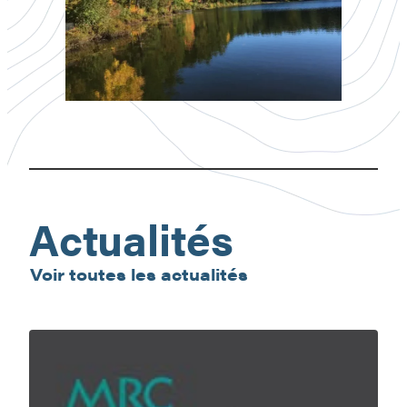
Circuit
Pro-
Pêche
Actualités
Voir toutes les actualités
En
nature,
ma
sécurité,