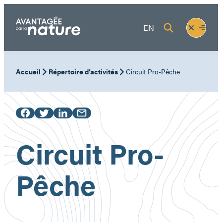
Aller
au
Fermer
Ouvrir
EN
contenu
le
le
menu
menu
Accueil
Répertoire d’activités
Circuit Pro-Pêche
Circuit Pro-
Pêche