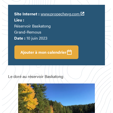
Ouvre
Site Internet :
www.propechevg.com
dans
Lieu :
une
Réservoir Baskatong
nouvelle
Grand-Remous
fenêtre
Date :
10 juin 2023
Ajouter à mon calendrier
Le doré au réservoir Baskatong