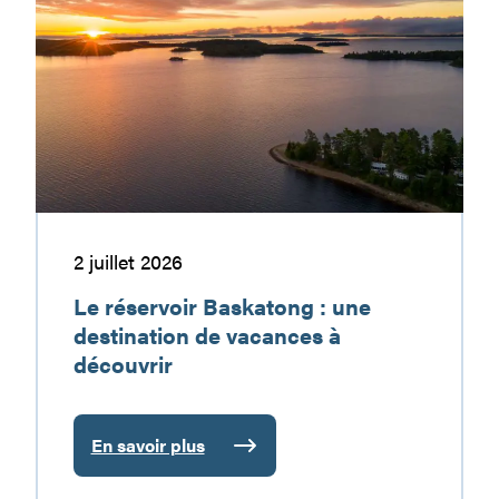
réservoir
ma
Baskatong
responsabilité
:
une
destination
de
vacances
à
découvrir
2 juillet 2026
Le réservoir Baskatong : une
destination de vacances à
découvrir
En savoir plus
:
Le