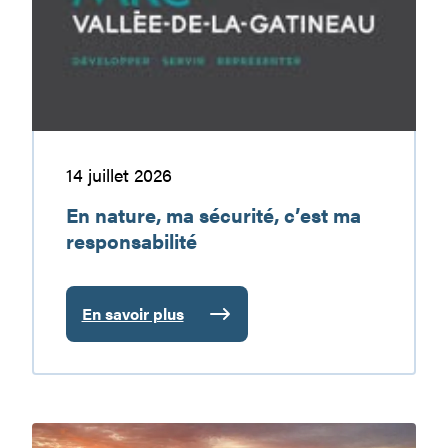
c’est
ma
responsabilité
14 juillet 2026
En nature, ma sécurité, c’est ma
responsabilité
En savoir plus
:
En
nature,
ma
sécurité,
Le
c’est