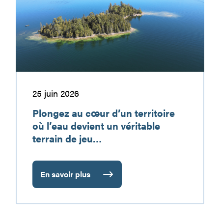
d’un
vacances
territoire
à
où
découvrir
l’eau
devient
un
véritable
terrain
25 juin 2026
de
Plongez au cœur d’un territoire
jeu…
où l’eau devient un véritable
terrain de jeu…
En savoir plus
:
Plongez
au
cœur