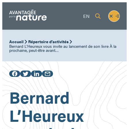
Aller
au
Fermer
Ouvrir
EN
contenu
le
le
menu
menu
Accueil
Répertoire d’activités
Bernard L’Heureux vous invite au lancement de son livre À la
prochaine, peut-être avant…
Bernard
L’Heureux