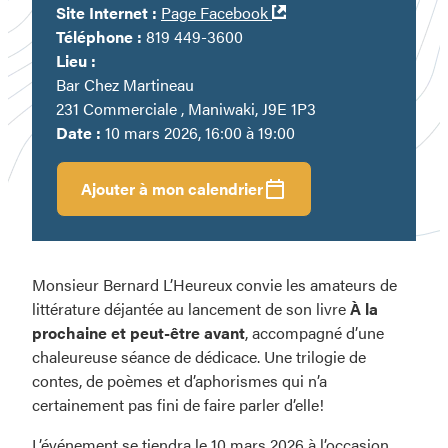
Ouvre
Site Internet :
Page Facebook
dans
Téléphone :
819 449-3600
une
Lieu :
nouvelle
Bar Chez Martineau
fenêtre
231 Commerciale , Maniwaki, J9E 1P3
Date :
10 mars 2026, 16:00 à 19:00
Ajouter à mon calendrier
Monsieur Bernard L’Heureux convie les amateurs de
littérature déjantée au lancement de son livre
À la
prochaine et peut-être avant
, accompagné d’une
chaleureuse séance de dédicace. Une trilogie de
contes, de poèmes et d’aphorismes qui n’a
certainement pas fini de faire parler d’elle!
L’événement se tiendra le 10 mars 2026 à l’occasion