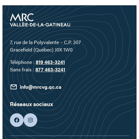
d’un
territoire
où
l’eau
devient
un
7, rue de la Polyvalente – C.P. 307
véritable
Gracefield (Québec) J0X 1W0
terrain
Téléphone :
819 463-3241
de
Sans frais :
877 463-3241
jeu…
info@mrcvg.qc.ca
Réseaux sociaux
facebook
googleplus