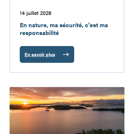
14 juillet 2026
En nature, ma sécurité, c’est ma
responsabilité
En savoir plus
:
En
nature,
ma
sécurité,
Le
c’est
réservoir
ma
Baskatong
responsabilité
:
une
destination
de