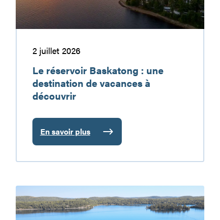
vacances
à
découvrir
2 juillet 2026
Le réservoir Baskatong : une
destination de vacances à
découvrir
En savoir plus
:
Le
réservoir
Baskatong
:
Plongez
une
au
destination
cœur
de