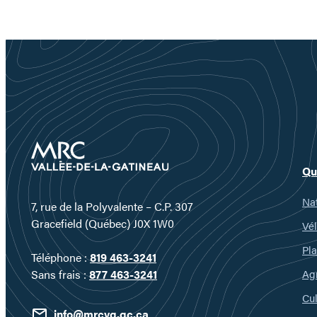
Qu
Nat
7, rue de la Polyvalente – C.P. 307
Gracefield (Québec) J0X 1W0
Vél
Pla
Téléphone :
819 463-3241
Ag
Sans frais :
877 463-3241
Cul
info@mrcvg.qc.ca