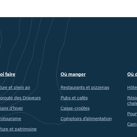
oi faire
Où manger
Où 
ure et plein air
Restaurants et pizzerias
Hôte
oroute des Draveurs
Pubs et cafés
Rési
chal
isirs d’hiver
Casse-croûtes
Pour
rotourisme
Comptoirs d’alimentation
Camp
ture et patrimoine