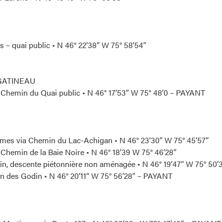
s – quai public • N 46° 22’38” W 75° 58’54”
GATINEAU
, Chemin du Quai public • N 46° 17’53” W 75° 48’0 – PAYANT
mes via Chemin du Lac-Achigan • N 46° 23’30” W 75° 45’57”
 Chemin de la Baie Noire • N 46° 18’39 W 75° 46’28”
n, descente piétonnière non aménagée • N 46° 19’47” W 75° 50’
in des Godin • N 46° 20’11“ W 75° 56’28” – PAYANT