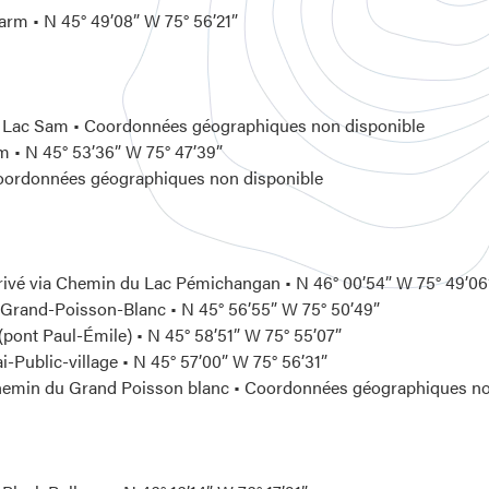
rm • N 45° 49’08” W 75° 56’21”
du Lac Sam • Coordonnées géographiques non disponible
 • N 45° 53’36” W 75° 47’39”
Coordonnées géographiques non disponible
ivé via Chemin du Lac Pémichangan • N 46° 00’54” W 75° 49’06
u Grand-Poisson-Blanc • N 45° 56’55” W 75° 50’49”
ont Paul-Émile) • N 45° 58’51” W 75° 55’07”
i-Public-village • N 45° 57’00” W 75° 56’31”
hemin du Grand Poisson blanc • Coordonnées géographiques no