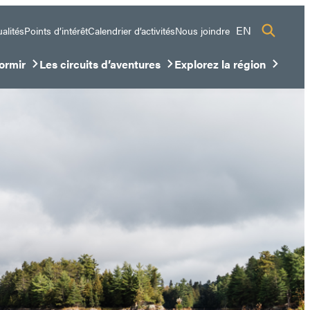
EN
alités
Points d’intérêt
Calendrier d’activités
Nous joindre
ormir
Les circuits d’aventures
Explorez la région
sous-menu
ir/Fermer le sous-menu
Ouvrir/Fermer le sous-menu
Ouvrir/Fermer le sous-me