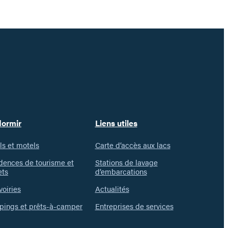
dormir
Liens utiles
ls et motels
Carte d’accès aux lacs
dences de tourisme et
Stations de lavage
ets
d’embarcations
voiries
Actualités
ings et prêts-à-camper
Entreprises de services