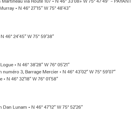
 Martineau via Route 107 • N 46° 33’08» W 75° 47’49” – PAYANT
urray • N 46° 27’15” W 75° 48’43”
 N 46° 24’45” W 75° 59’38”
Logue • N 46° 38’28” W 76° 05’21”
 numéro 3, Barrage Mercier • N 46° 43’02“ W 75° 59’07”
e • N 46° 32’18“ W 76° 01’58”
 Dan Lunam • N 46° 47’12” W 75° 52’26”