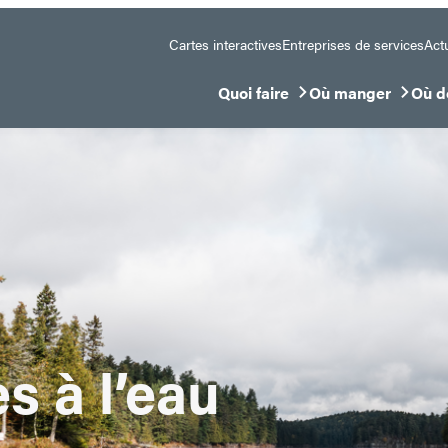
Cartes interactives
Entreprises de services
Actu
Quoi faire
Où manger
Où d
Ouvrir/Fermer le sous-menu
Ouvrir/Fermer le 
Ouvr
 à l’eau