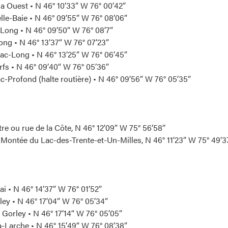
a Ouest • N 46° 10’33” W 76° 00’42”
elle-Baie • N 46° 09’55” W 76° 08’06”
Long • N 46° 09’50“ W 76° 08’7”
ng • N 46° 13’37“ W 76° 07’23”
ac-Long • N 46° 13’25” W 76° 06’45”
fs • N 46° 09’40“ W 76° 05’36”
ac-Profond (halte routière) • N 46° 09’56” W 76° 05’35”
re ou rue de la Côte, N 46° 12’09” W 75° 56’58”
, Montée du Lac-des-Trente-et-Un-Milles, N 46° 11’23” W 75° 49’
 • N 46° 14’37” W 76° 01’52”
ey • N 46° 17’04” W 76° 05’34”
 Gorley • N 46° 17’14“ W 76° 05’05”
-Larche • N 46° 15’49“ W 76° 08’38”