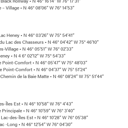
 Black Rollway • N 46° 16’14” W 76° 17’31”
 – Village • N 46° 08’06” W 76° 14’53”
Lac Heney • N 46° 03’26” W 75° 54’41”
u Lac des Chasseurs • N 46° 04’42” W 75° 46’10”
s-Village • N 46° 05’51” W 76° 02’33”
ney • N 4 6° 02’12” W 75° 54’33”
e Point-Comfort • N 46° 05’47” W 75° 48’03”
Point-Comfort • N 46° 04’37” W 75° 51’24”
 Chemin de la Baie Matte • N 46° 08’24” W 75° 51’44”
s-Îles Est • N 46° 10’58” W 76° 4’43”
 Principale • N 46° 10’59” W 76° 3’40”
ac-des-Îles Est • N 46° 10’28” W 76° 05’38”
 -Long • N 46° 12’54” W 76° 04’30”