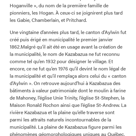
Hoganville », du nom de la première famille de
pionniers, les Hogan. À ceux-ci se joignirent plus tard
les Gabie, Chamberlain, et Pritchard.
Une vingtaine d’années plus tard, le canton d’Aylwin fut
créé puis érigé en municipalité le premier janvier
1862.Malgré qu’il ait été en usage avant la création de
la municipalité, le nom de Kazabazua ne fut reconnu
comme tel qu’en 1932 pour désigner le village. Et
encore, ce ne fut qu’en 1976 qu’il devint le nom légal de
la municipalité et qu’il remplaça alors celui du « canton
d’Aylwin ». On retrouve aujourd’hui à Kazabazua des
bâtiments à valeur patrimoniale dont le moulin à farine
de Mahoney, l’église Unie Trinity, l’église St-Stephen, la
Maison Ronald Rochon ainsi que l’église St-Andrew. La
rivière Kazabazua et la plaine qu’elle traverse sont
parmi les attraits naturels incontournables de la
municipalité. La plaine de Kazabazua figure parmi les
phénomènes géomorphologiques uniques au Québec.