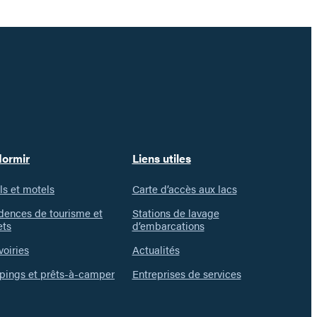
dormir
Liens utiles
ls et motels
Carte d’accès aux lacs
dences de tourisme et
Stations de lavage
ets
d’embarcations
voiries
Actualités
ings et prêts-à-camper
Entreprises de services