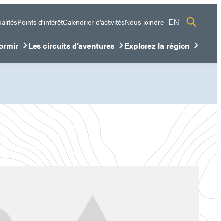
EN
alités
Points d’intérêt
Calendrier d’activités
Nous joindre
ormir
Les circuits d’aventures
Explorez la région
sous-menu
ir/Fermer le sous-menu
Ouvrir/Fermer le sous-menu
Ouvrir/Fermer le sous-me