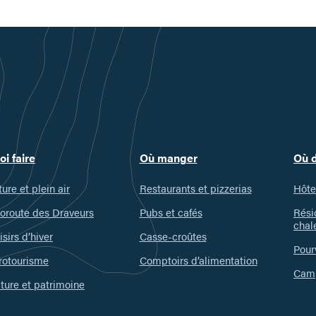
oi faire
Où manger
Où 
ure et plein air
Restaurants et pizzerias
Hôte
oroute des Draveurs
Pubs et cafés
Rési
chal
isirs d’hiver
Casse-croûtes
Pour
rotourisme
Comptoirs d’alimentation
Camp
ture et patrimoine