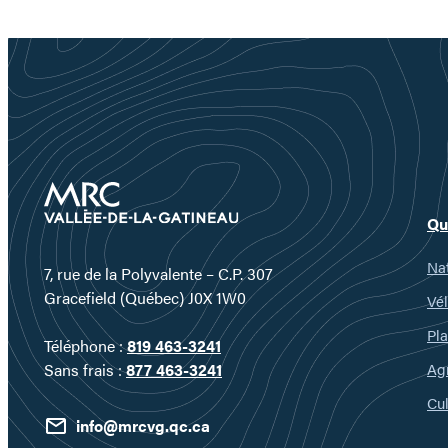
Qu
Nat
7, rue de la Polyvalente – C.P. 307
Gracefield (Québec) J0X 1W0
Vél
Pla
Téléphone :
819 463-3241
Ag
Sans frais :
877 463-3241
Cul
info@mrcvg.qc.ca