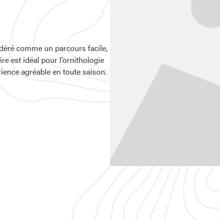
déré comme un parcours facile,
ire est idéal pour l’ornithologie
érience agréable en toute saison.