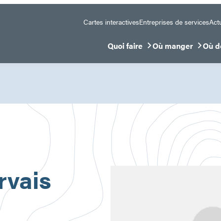
Cartes interactives
Entreprises de services
Actu
Quoi faire
Où manger
Où d
Ouvrir/Fermer le sous-menu
Ouvrir/Fermer le 
Ouvr
rvais