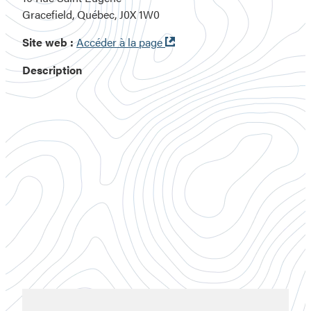
Gracefield, Québec, J0X 1W0
Ouvre
Site web :
Accéder à la page
dans
Description
une
nouvelle
fenêtre