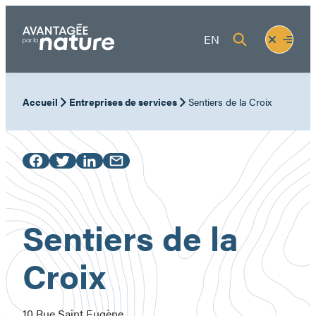
Aller
au
Fermer
Ouvrir
EN
contenu
le
le
menu
menu
Accueil
Entreprises de services
Sentiers de la Croix
Sentiers de la
Croix
10 Rue Saint Eugène