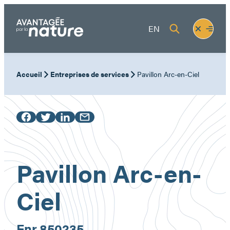
Aller
au
Fermer
Ouvrir
EN
contenu
le
le
menu
menu
Accueil
Entreprises de services
Pavillon Arc-en-Ciel
Pavillon Arc-en-
Ciel
Enr.
850235