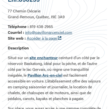
77 Chemin Décarie
Grand-Remous, Québec, J9E 3A9
Téléphone :
819 438-2965
Courriel :
info@pavillonarcenciel.com
Ouvre
Site web :
Accéder à la page
dans
Description
une
nouvelle
Situé sur un
site enchanteur
ceinturé d’un côté par le
fenêtre
réservoir Baskatong, idéal pour la pêche, et de l’autre
côté par le lac Gervais, où règne une tranquillité
inégalée, le
Pavillon Arc-en-ciel
est facilement
accessible en voiture. L’établissement offre des séjours
en camping saisonnier et journalier, la location de
chalets, de chaloupes et de moteurs, ainsi que de
pédalos, canots, kayaks et planches à pagaie.
Sur place, vous aurez accès à une gamme complète de