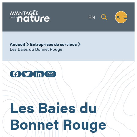
Aller
au
Fermer
Ouvrir
EN
contenu
le
le
menu
menu
Accueil
Entreprises de services
Les Baies du Bonnet Rouge
Les Baies du
Bonnet Rouge