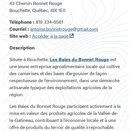
43 Chemin Bonnet Rouge
Bouchette, Québec, J0X 1E0
Téléphone :
819 334-0581
Courriel :
antoine.bonnetrouge@gmail.com
Ouvre
Site web :
Accéder à la page
dans
Description
une
nouvelle
Située à Bouchette,
Les Baies du Bonnet Rouge
est
fenêtre
une jeune entreprise agroalimentaire locale qui cultive
des camerises et des baies d’argousier de façon
respectueuse de l’environnement, dans une démarche
artisanale typique des exploitations agricoles de la
région.
Les Baies du Bonnet Rouge participent activement à la
mise en valeur des produits agricoles de la Vallée-de-
la-Gatineau, contribuant à l’économie locale et à une
offre de produits du terroir de qualité irréprochable.