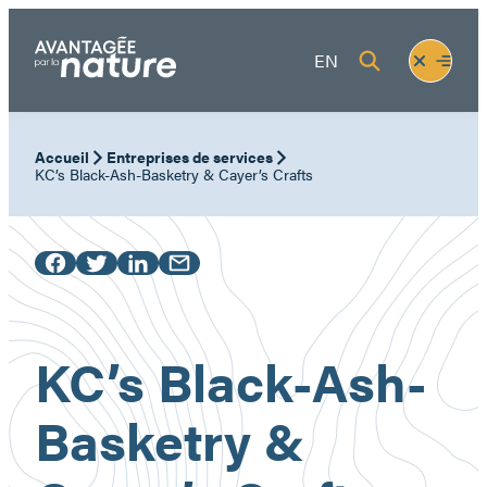
Aller
au
Fermer
Ouvrir
EN
contenu
le
le
menu
menu
Accueil
Entreprises de services
KC’s Black-Ash-Basketry & Cayer’s Crafts
KC’s Black-Ash-
Basketry &