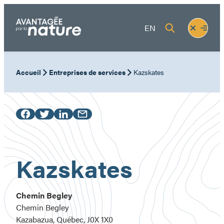
Aller
au
Fermer
Ouvrir
EN
contenu
le
le
menu
menu
Accueil
Entreprises de services
Kazskates
Kazskates
Chemin Begley
Chemin Begley
Kazabazua, Québec, J0X 1X0