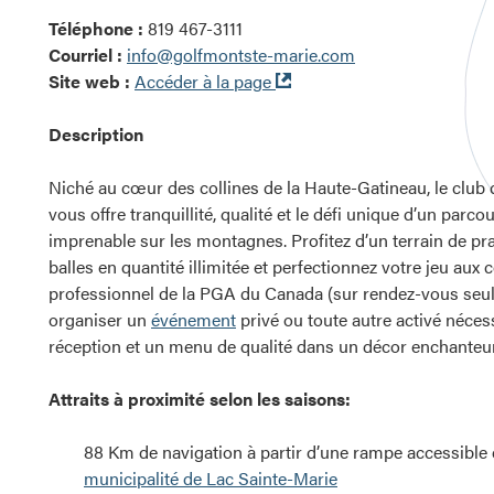
Téléphone :
819 467-3111
Courriel :
info@golfmontste-marie.com
Ouvre
Site web :
Accéder à la page
dans
une
Description
nouvelle
fenêtre
Niché au cœur des collines de la Haute-Gatineau, le club
vous offre tranquillité, qualité et le défi unique d’un parc
imprenable sur les montagnes. Profitez d’un terrain de pr
balles en quantité illimitée et perfectionnez votre jeu aux
professionnel de la PGA du Canada (sur rendez-vous seul
organiser un
événement
privé ou toute autre activé néces
réception et un menu de qualité dans un décor enchanteur
Attraits à proximité selon les saisons:
88 Km de navigation à partir d’une rampe accessible et
municipalité de Lac Sainte-Marie