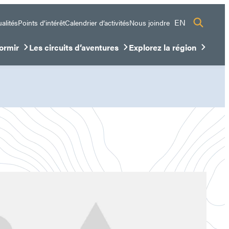
EN
alités
Points d’intérêt
Calendrier d’activités
Nous joindre
ormir
Les circuits d’aventures
Explorez la région
sous-menu
ir/Fermer le sous-menu
Ouvrir/Fermer le sous-menu
Ouvrir/Fermer le sous-me