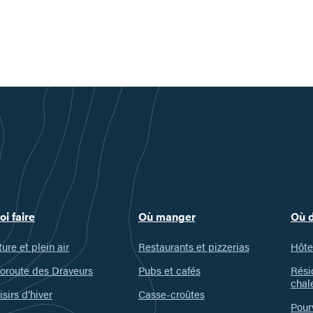
oi faire
Où manger
Où 
ure et plein air
Restaurants et pizzerias
Hôte
oroute des Draveurs
Pubs et cafés
Rési
chal
isirs d’hiver
Casse-croûtes
Pour