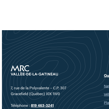
Qu
Nat
7, rue de la Polyvalente – C.P. 307
Gracefield (Québec) J0X 1W0
Vél
Pla
Téléphone :
819 463-3241