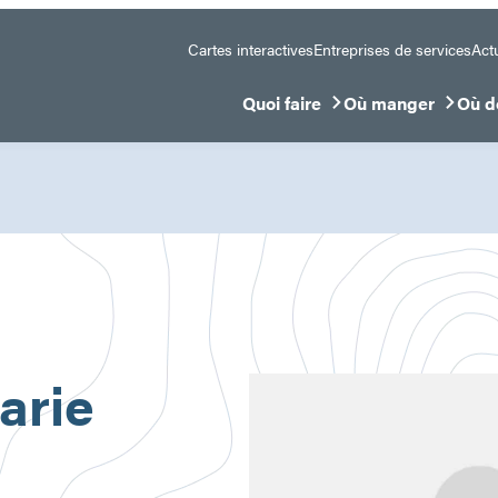
Cartes interactives
Entreprises de services
Actu
Quoi faire
Où manger
Où d
Ouvrir/Fermer le sous-menu
Ouvrir/Fermer le 
Ouvr
arie