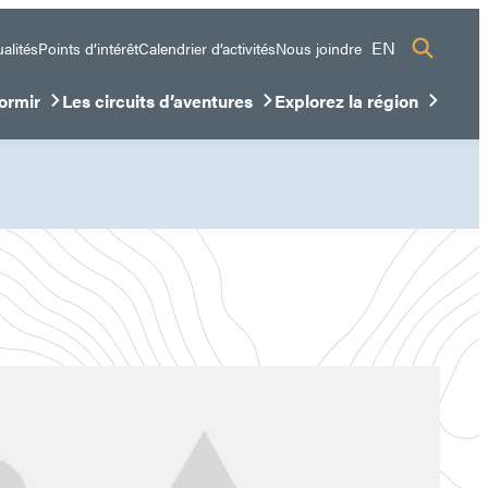
EN
alités
Points d’intérêt
Calendrier d’activités
Nous joindre
ormir
Les circuits d’aventures
Explorez la région
sous-menu
ir/Fermer le sous-menu
Ouvrir/Fermer le sous-menu
Ouvrir/Fermer le sous-me