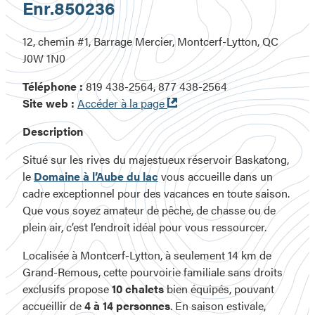
Enr.
850236
12, chemin #1, Barrage Mercier, Montcerf-Lytton, QC
J0W 1N0
Téléphone :
819 438-2564, 877 438-2564
Ouvre
Site web :
Accéder à la page
dans
Description
une
nouvelle
Situé sur les rives du majestueux réservoir Baskatong,
fenêtre
le
Domaine à l’Aube du lac
vous accueille dans un
cadre exceptionnel pour des vacances en toute saison.
Que vous soyez amateur de pêche, de chasse ou de
plein air, c’est l’endroit idéal pour vous ressourcer.
Localisée à Montcerf-Lytton, à seulement 14 km de
Grand-Remous, cette pourvoirie familiale sans droits
exclusifs propose
10 chalets
bien équipés, pouvant
accueillir de
4 à 14 personnes
. En saison estivale,