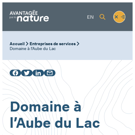
Aller
au
Fermer
Ouvrir
EN
contenu
le
le
menu
menu
Accueil
Entreprises de services
Domaine à l’Aube du Lac
Domaine à
l’Aube du Lac