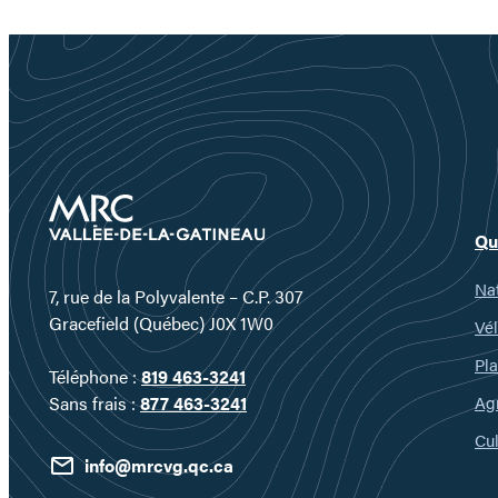
Qu
Nat
7, rue de la Polyvalente – C.P. 307
Gracefield (Québec) J0X 1W0
Vél
Pla
Téléphone :
819 463-3241
Ag
Sans frais :
877 463-3241
Cul
info@mrcvg.qc.ca