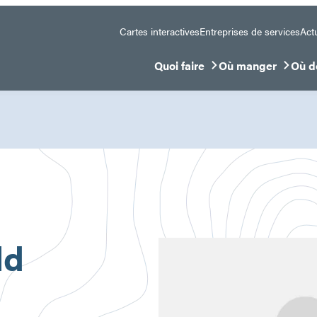
Cartes interactives
Entreprises de services
Actu
Quoi faire
Où manger
Où d
Ouvrir/Fermer le sous-menu
Ouvrir/Fermer le 
Ouvr
ld