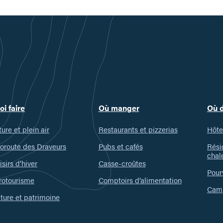
oi faire
Où manger
Où 
ure et plein air
Restaurants et pizzerias
Hôte
oroute des Draveurs
Pubs et cafés
Rési
chal
isirs d’hiver
Casse-croûtes
Pour
rotourisme
Comptoirs d’alimentation
Camp
ture et patrimoine