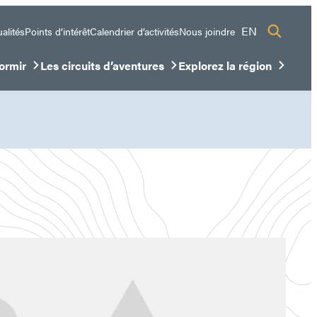
EN
alités
Points d’intérêt
Calendrier d’activités
Nous joindre
ormir
Les circuits d’aventures
Explorez la région
sous-menu
ir/Fermer le sous-menu
Ouvrir/Fermer le sous-menu
Ouvrir/Fermer le sous-me