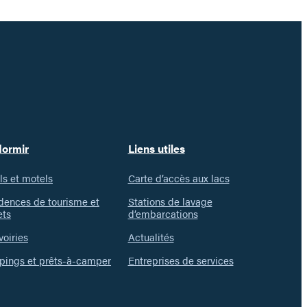
dormir
Liens utiles
ls et motels
Carte d’accès aux lacs
dences de tourisme et
Stations de lavage
ets
d’embarcations
voiries
Actualités
ings et prêts-à-camper
Entreprises de services