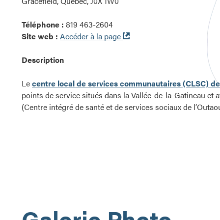
Gracefield, Québec, J0X 1W0
Téléphone :
819 463-2604
Ouvre
Site web :
Accéder à la page
dans
une
Description
nouvelle
fenêtre
Le
centre local de services communautaires (CLSC) de
points de service situés dans la Vallée-de-la-Gatineau et a
(Centre intégré de santé et de services sociaux de l’Outaou
Galerie Photo