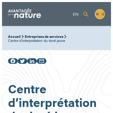
Aller
au
Fermer
Ouvrir
EN
contenu
le
le
menu
menu
Accueil
Entreprises de services
Centre d’interprétation du doré jaune
Centre
d’interprétation