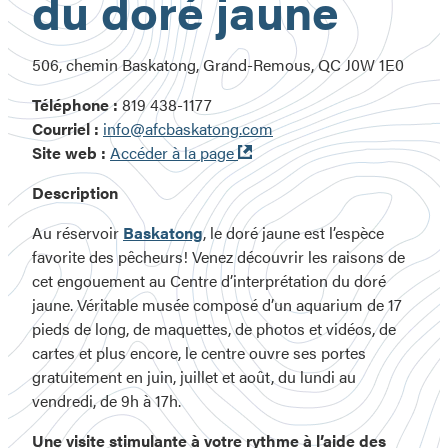
du doré jaune
506, chemin Baskatong, Grand-Remous, QC J0W 1E0
Téléphone :
819 438-1177
Courriel :
info@afcbaskatong.com
Ouvre
Site web :
Accéder à la page
dans
Description
une
nouvelle
Au réservoir
Baskatong
, le doré jaune est l’espèce
fenêtre
favorite des pêcheurs! Venez découvrir les raisons de
cet engouement au Centre d’interprétation du doré
jaune. Véritable musée composé d’un aquarium de 17
pieds de long, de maquettes, de photos et vidéos, de
cartes et plus encore, le centre ouvre ses portes
gratuitement en juin, juillet et août, du lundi au
vendredi, de 9h à 17h.
Une visite stimulante à votre rythme à l’aide des