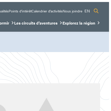
EN
alités
Points d’intérêt
Calendrier d’activités
Nous joindre
ormir
Les circuits d’aventures
Explorez la région
sous-menu
ir/Fermer le sous-menu
Ouvrir/Fermer le sous-menu
Ouvrir/Fermer le sous-me