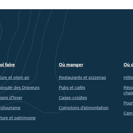
oi faire
Où manger
Où 
ure et plein air
Restaurants et pizzerias
Hôte
oroute des Draveurs
Pubs et cafés
Rési
chal
isirs d’hiver
Casse-croûtes
Pour
rotourisme
Comptoirs d’alimentation
Camp
ture et patrimoine