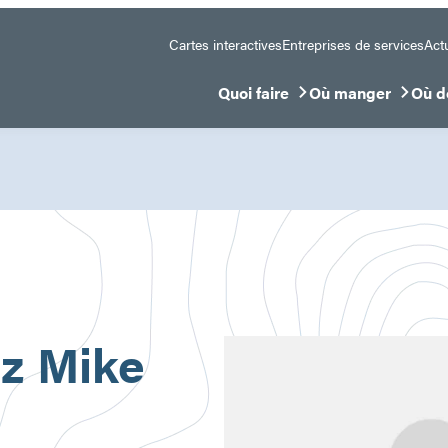
Cartes interactives
Entreprises de services
Actu
Quoi faire
Où manger
Où d
Ouvrir/Fermer le sous-menu
Ouvrir/Fermer le 
Ouvr
z Mike