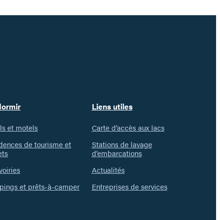
dormir
Liens utiles
ls et motels
Carte d’accès aux lacs
dences de tourisme et
Stations de lavage
ets
d’embarcations
voiries
Actualités
ings et prêts-à-camper
Entreprises de services