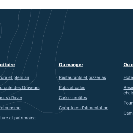
oi faire
Où manger
Où 
ure et plein air
Restaurants et pizzerias
Hôte
oroute des Draveurs
Pubs et cafés
Rési
chal
isirs d’hiver
Casse-croûtes
Pour
rotourisme
Comptoirs d’alimentation
Camp
ture et patrimoine