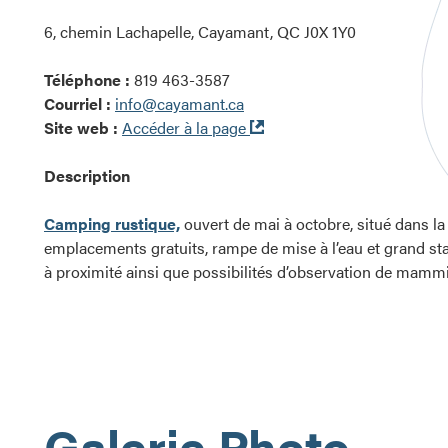
6, chemin Lachapelle, Cayamant, QC J0X 1Y0
Téléphone :
819 463-3587
Courriel :
info@cayamant.ca
Ouvre
Site web :
Accéder à la page
dans
une
Description
nouvelle
fenêtre
Camping rustique,
ouvert de mai à octobre, situé dans la
emplacements gratuits, rampe de mise à l’eau et grand s
à proximité ainsi que possibilités d’observation de mammi
Galerie Photo