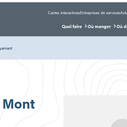
Cartes interactives
Entreprises de services
Actu
Quoi faire
Où manger
Où d
Ouvrir/Fermer le sous-menu
Ouvrir/Fermer le 
Ouvr
ayamant
 Mont