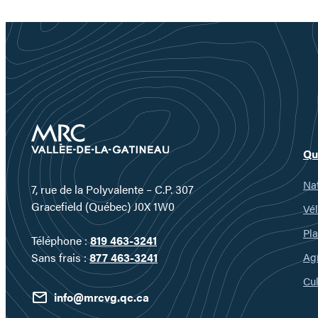
Qu
Nat
7, rue de la Polyvalente – C.P. 307
Gracefield (Québec) J0X 1W0
Vél
Pla
Téléphone :
819 463-3241
Ag
Sans frais :
877 463-3241
Cul
info@mrcvg.qc.ca