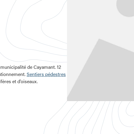
 municipalité de Cayamant. 12
tationnement.
Sentiers pédestres
fères et d’oiseaux.