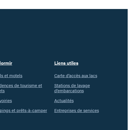
dormir
Liens utiles
ls et motels
Carte d’accès aux lacs
dences de tourisme et
Stations de lavage
ets
d’embarcations
voiries
Actualités
ings et prêts-à-camper
Entreprises de services