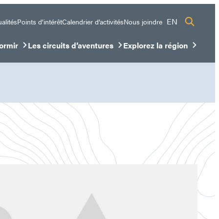
EN
alités
Points d’intérêt
Calendrier d’activités
Nous joindre
ormir
Les circuits d’aventures
Explorez la région
sous-menu
ir/Fermer le sous-menu
Ouvrir/Fermer le sous-menu
Ouvrir/Fermer le sous-me