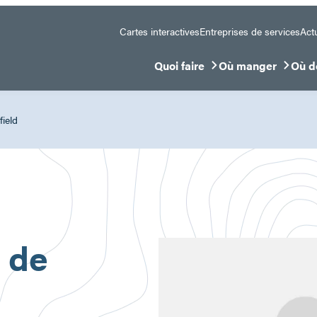
Cartes interactives
Entreprises de services
Actu
Quoi faire
Où manger
Où d
Ouvrir/Fermer le sous-menu
Ouvrir/Fermer le 
Ouvr
ield
 de