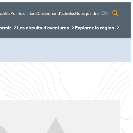
EN
alités
Points d’intérêt
Calendrier d’activités
Nous joindre
ormir
Les circuits d’aventures
Explorez la région
sous-menu
ir/Fermer le sous-menu
Ouvrir/Fermer le sous-menu
Ouvrir/Fermer le sous-me