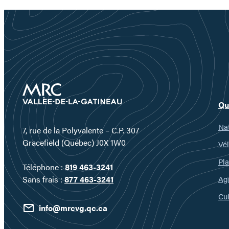
Qu
Nat
7, rue de la Polyvalente – C.P. 307
Gracefield (Québec) J0X 1W0
Vél
Pla
Téléphone :
819 463-3241
Ag
Sans frais :
877 463-3241
Cul
info@mrcvg.qc.ca