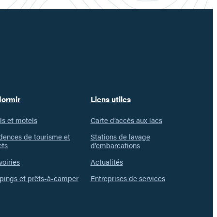
dormir
Liens utiles
ls et motels
Carte d’accès aux lacs
dences de tourisme et
Stations de lavage
ets
d’embarcations
voiries
Actualités
ings et prêts-à-camper
Entreprises de services