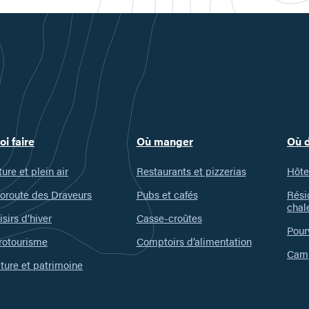
oi faire
Où manger
Où 
ure et plein air
Restaurants et pizzerias
Hôte
oroute des Draveurs
Pubs et cafés
Rési
chal
isirs d’hiver
Casse-croûtes
Pour
rotourisme
Comptoirs d’alimentation
Camp
ture et patrimoine