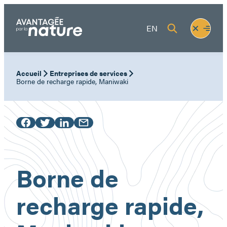
Aller
au
Fermer
Ouvrir
EN
contenu
le
le
menu
menu
Accueil
Entreprises de services
Borne de recharge rapide, Maniwaki
Borne de
recharge rapide,