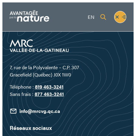
Aller
au
Fermer
Ouvrir
EN
contenu
le
le
menu
menu
7, rue de la Polyvalente – C.P. 307
Gracefield (Québec) J0X 1W0
Téléphone :
819 463-3241
Sans frais :
877 463-3241
info@mrcvg.qc.ca
Réseaux sociaux