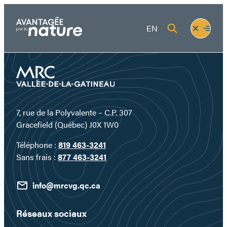
Aller
au
Fermer
Ouvrir
EN
contenu
le
le
menu
menu
7, rue de la Polyvalente – C.P. 307
Gracefield (Québec) J0X 1W0
Téléphone :
819 463-3241
Sans frais :
877 463-3241
info@mrcvg.qc.ca
Réseaux sociaux