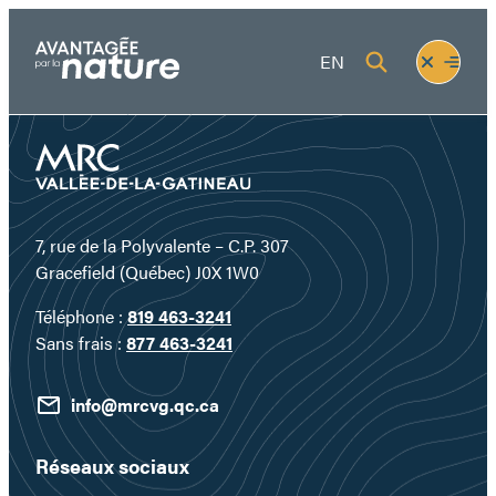
Aller
au
Fermer
Ouvrir
EN
contenu
le
le
menu
menu
7, rue de la Polyvalente – C.P. 307
Gracefield (Québec) J0X 1W0
Téléphone :
819 463-3241
Sans frais :
877 463-3241
info@mrcvg.qc.ca
Réseaux sociaux