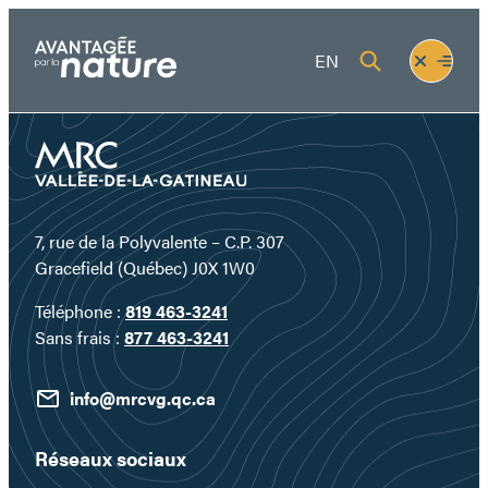
Aller
au
Fermer
Ouvrir
EN
contenu
le
le
menu
menu
7, rue de la Polyvalente – C.P. 307
Gracefield (Québec) J0X 1W0
Téléphone :
819 463-3241
Sans frais :
877 463-3241
info@mrcvg.qc.ca
Réseaux sociaux