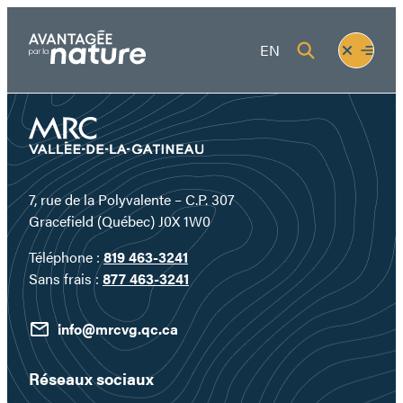
Aller
au
Fermer
Ouvrir
EN
contenu
le
le
menu
menu
7, rue de la Polyvalente – C.P. 307
Gracefield (Québec) J0X 1W0
Téléphone :
819 463-3241
Sans frais :
877 463-3241
info@mrcvg.qc.ca
Réseaux sociaux