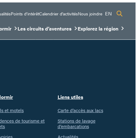
EN
alités
Points d’intérêt
Calendrier d’activités
Nous joindre
ormir
Les circuits d’aventures
Explorez la région
sous-menu
ir/Fermer le sous-menu
Ouvrir/Fermer le sous-menu
Ouvrir/Fermer le sous-me
dormir
Liens utiles
ls et motels
Carte d’accès aux lacs
dences de tourisme et
Stations de lavage
ets
d’embarcations
voiries
Actualités