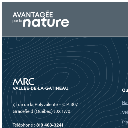
Aller
au
contenu
Qu
Nat
7, rue de la Polyvalente – C.P. 307
Gracefield (Québec) J0X 1W0
Vél
Pla
Téléphone :
819 463-3241