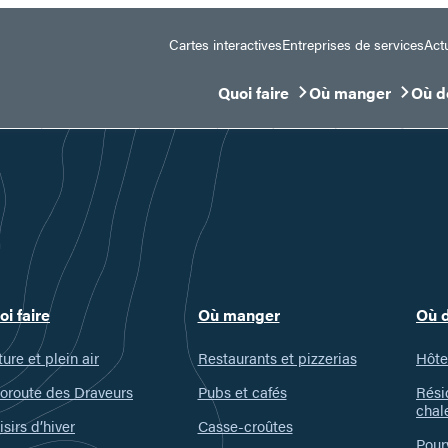
Cartes interactives
Entreprises de services
Actu
Quoi faire
Où manger
Où d
Ouvrir/Fermer le sous-menu
Ouvrir/Fermer le 
Ouvr
oi faire
Où manger
Où 
ure et plein air
Restaurants et pizzerias
Hôte
oroute des Draveurs
Pubs et cafés
Rési
chal
isirs d’hiver
Casse-croûtes
Pour