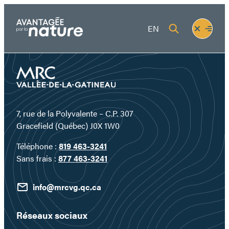
Aller
au
Fermer
Ouvrir
EN
contenu
le
le
menu
menu
7, rue de la Polyvalente – C.P. 307
Gracefield (Québec) J0X 1W0
Téléphone :
819 463-3241
Sans frais :
877 463-3241
info@mrcvg.qc.ca
Réseaux sociaux