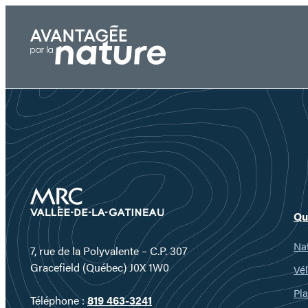
Aller
au
contenu
Qu
Nat
7, rue de la Polyvalente – C.P. 307
Gracefield (Québec) J0X 1W0
Vél
Pla
Téléphone :
819 463-3241