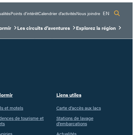
EN
alités
Points d’intérêt
Calendrier d’activités
Nous joindre
ormir
Les circuits d’aventures
Explorez la région
sous-menu
ir/Fermer le sous-menu
Ouvrir/Fermer le sous-menu
Ouvrir/Fermer le sous-me
dormir
Liens utiles
ls et motels
Carte d’accès aux lacs
dences de tourisme et
Stations de lavage
ets
d’embarcations
voiries
Actualités