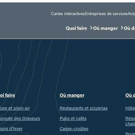
Cartes interactives
Entreprises de services
Actu
Quoi faire
Où manger
Où d
Ouvrir/Fermer le sous-menu
Ouvrir/Fermer le 
Ouvr
oi faire
Où manger
Où 
ure et plein air
Restaurants et pizzerias
Hôte
oroute des Draveurs
Pubs et cafés
Rési
chal
isirs d’hiver
Casse-croûtes
Pour