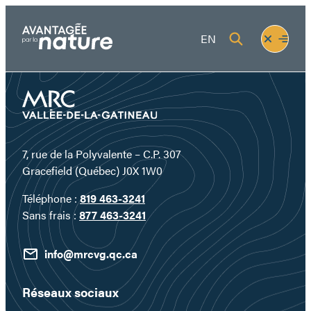
Aller
au
Fermer
Ouvrir
EN
contenu
le
le
menu
menu
7, rue de la Polyvalente – C.P. 307
Gracefield (Québec) J0X 1W0
Téléphone :
819 463-3241
Sans frais :
877 463-3241
info@mrcvg.qc.ca
Réseaux sociaux