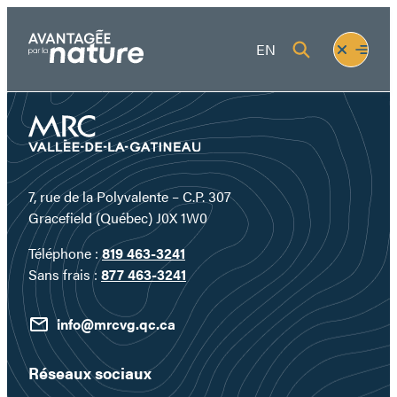
Aller
au
Fermer
Ouvrir
EN
contenu
le
le
menu
menu
7, rue de la Polyvalente – C.P. 307
Gracefield (Québec) J0X 1W0
Téléphone :
819 463-3241
Sans frais :
877 463-3241
info@mrcvg.qc.ca
Réseaux sociaux