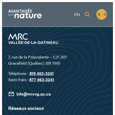
Aller
au
Fermer
Ouvrir
EN
contenu
le
le
menu
menu
7, rue de la Polyvalente – C.P. 307
Gracefield (Québec) J0X 1W0
Téléphone :
819 463-3241
Sans frais :
877 463-3241
info@mrcvg.qc.ca
Réseaux sociaux