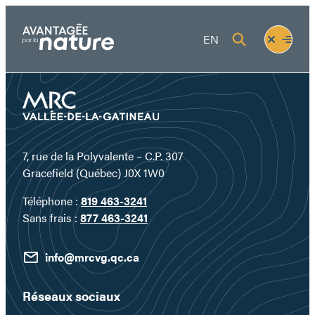
Aller
au
Fermer
Ouvrir
EN
contenu
le
le
menu
menu
7, rue de la Polyvalente – C.P. 307
Gracefield (Québec) J0X 1W0
Téléphone :
819 463-3241
Sans frais :
877 463-3241
info@mrcvg.qc.ca
Réseaux sociaux