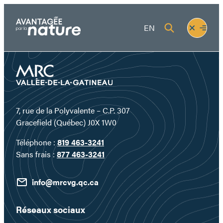
Aller
au
Fermer
Ouvrir
EN
contenu
le
le
menu
menu
7, rue de la Polyvalente – C.P. 307
Gracefield (Québec) J0X 1W0
Téléphone :
819 463-3241
Sans frais :
877 463-3241
info@mrcvg.qc.ca
Réseaux sociaux