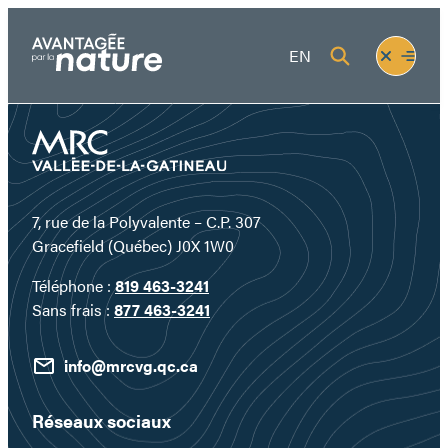
Aller
au
Fermer
Ouvrir
EN
contenu
le
le
menu
menu
7, rue de la Polyvalente – C.P. 307
Gracefield (Québec) J0X 1W0
Téléphone :
819 463-3241
Sans frais :
877 463-3241
info@mrcvg.qc.ca
Réseaux sociaux