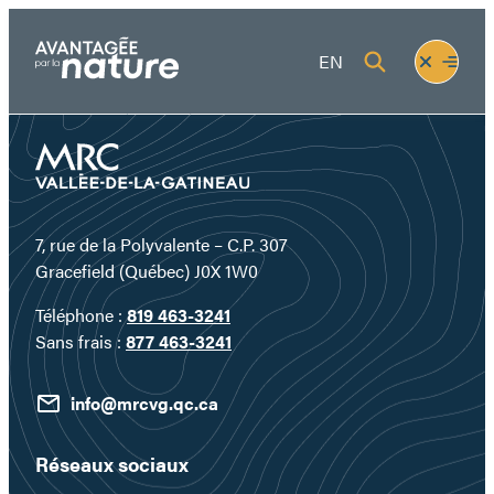
Aller
au
Fermer
Ouvrir
EN
contenu
le
le
menu
menu
7, rue de la Polyvalente – C.P. 307
Gracefield (Québec) J0X 1W0
Téléphone :
819 463-3241
Sans frais :
877 463-3241
info@mrcvg.qc.ca
Réseaux sociaux