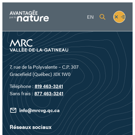
Aller
au
Fermer
Ouvrir
EN
contenu
le
le
menu
menu
7, rue de la Polyvalente – C.P. 307
Gracefield (Québec) J0X 1W0
Téléphone :
819 463-3241
Sans frais :
877 463-3241
info@mrcvg.qc.ca
Réseaux sociaux