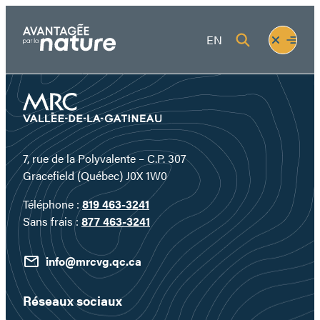
Aller
au
Fermer
Ouvrir
EN
contenu
le
le
menu
menu
7, rue de la Polyvalente – C.P. 307
Gracefield (Québec) J0X 1W0
Téléphone :
819 463-3241
Sans frais :
877 463-3241
info@mrcvg.qc.ca
Réseaux sociaux