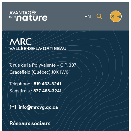
Aller
au
Fermer
Ouvrir
EN
contenu
le
le
menu
menu
7, rue de la Polyvalente – C.P. 307
Gracefield (Québec) J0X 1W0
Téléphone :
819 463-3241
Sans frais :
877 463-3241
info@mrcvg.qc.ca
Réseaux sociaux